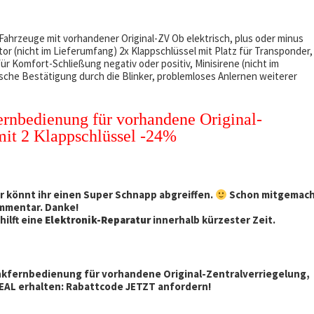
ahrzeuge mit vorhandener Original-ZV Ob elektrisch, plus oder minus
or (nicht im Lieferumfang) 2x Klappschlüssel mit Platz für Transponder,
r Komfort-Schließung negativ oder positiv, Minisirene (nicht im
sche Bestätigung durch die Blinker, problemloses Anlernen weiterer
rnbedienung für vorhandene Original-
 mit 2 Klappschlüssel -24%
r könnt ihr einen Super Schnapp abgreiffen.
Schon mitgemach
ommentar. Danke!
hilft eine
Elektronik-Reparatur
innerhalb kürzester Zeit.
nkfernbedienung für vorhandene Original-Zentralverriegelung,
DEAL erhalten: Rabattcode JETZT anfordern!