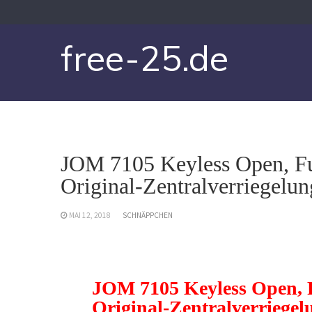
Skip
to
content
free-25.de
JOM 7105 Keyless Open, Fu
Original-Zentralverriegelun
MAI 12, 2018
SCHNÄPPCHEN
JOM 7105 Keyless Open, 
Original-Zentralverriegelu