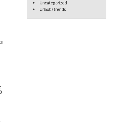
Uncategorized
Urlaubstrends
.
ch
e
0
.