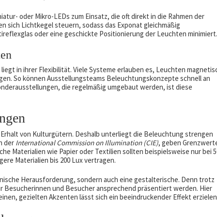
atur- oder Mikro-LEDs zum Einsatz, die oft direkt in die Rahmen der
ssen sich Lichtkegel steuern, sodass das Exponat gleichmäßig
reflexglas oder eine geschickte Positionierung der Leuchten minimiert
ten
liegt in ihrer Flexibilität. Viele Systeme erlauben es, Leuchten magnetis
tigen. So können Ausstellungsteams Beleuchtungskonzepte schnell an
nderausstellungen, die regelmäßig umgebaut werden, ist diese
ungen
rhalt von Kulturgütern. Deshalb unterliegt die Beleuchtung strengen
n der
International Commission on Illumination (CIE)
, geben Grenzwert
he Materialien wie Papier oder Textilien sollten beispielsweise nur bei 5
ere Materialien bis 200 Lux vertragen.
chnische Herausforderung, sondern auch eine gestalterische. Denn trotz
für Besucherinnen und Besucher ansprechend präsentiert werden. Hier
einen, gezielten Akzenten lässt sich ein beeindruckender Effekt erzielen