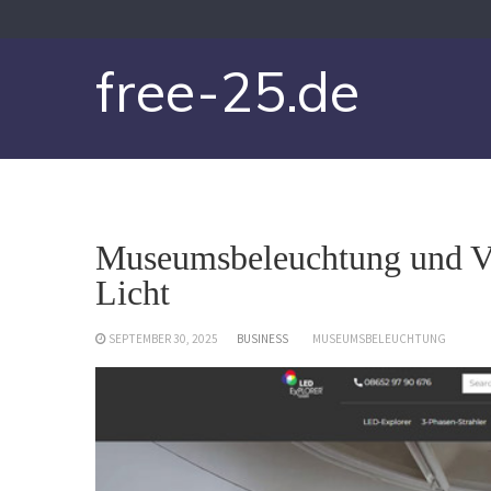
Skip
to
content
free-25.de
Museumsbeleuchtung und Vit
Licht
SEPTEMBER 30, 2025
BUSINESS
MUSEUMSBELEUCHTUNG