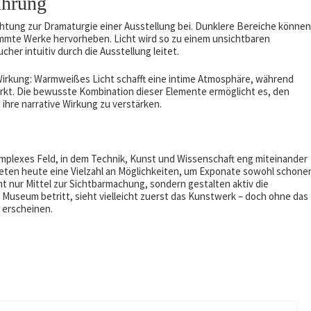
ührung
uchtung zur Dramaturgie einer Ausstellung bei. Dunklere Bereiche können
mte Werke hervorheben. Licht wird so zu einem unsichtbaren
er intuitiv durch die Ausstellung leitet.
Wirkung: Warmweißes Licht schafft eine intime Atmosphäre, während
irkt. Die bewusste Kombination dieser Elemente ermöglicht es, den
ihre narrative Wirkung zu verstärken.
mplexes Feld, in dem Technik, Kunst und Wissenschaft eng miteinander
ten heute eine Vielzahl an Möglichkeiten, um Exponate sowohl schone
cht nur Mittel zur Sichtbarmachung, sondern gestalten aktiv die
Museum betritt, sieht vielleicht zuerst das Kunstwerk – doch ohne das
t erscheinen.