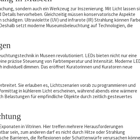
machung, sondern auch ein Werkzeug zur Inszenierung. Mit Licht lassen s
 Details hervorheben. Gleichzeitig müssen konservatorische Aspekte
 schädigen. Ultraviolette (UV) und infrarote (IR) Strahlung können Farb
. Deshalb setzt moderne Museumsbeleuchtung auf Technologien, die
gen
uchtungstechnik in Museen revolutioniert. LEDs bieten nicht nur eine
eine präzise Steuerung von Farbtemperatur und Intensität. Moderne LE
ich individuell dimmen. Das eröffnet Kuratorinnen und Kuratoren neue
reitet. Sie erlauben es, Lichtszenarien vorab zu programmieren und
 Vormittag in kühlerem Licht erscheinen, während abends eine wärmere
ich Belastungen für empfindliche Objekte durch zeitlich gesteuertes
chtung
Exponaten in Vitrinen. Hier treffen mehrere Herausforderungen
htbar sein, zum anderen darf es nicht durch Hitze oder Strahlung
sche Barrieren, die Reflexionen oder Schattenwürfe verursachen könne